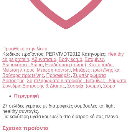
Προσθήκη στην λίστα
Κωδικός προϊόντος:
PERVIVDT2012
Κατηγορίες:
Healthy
chips protein
,
Αδυνάτισμα
,
Βody scrub
,
Βιταμίνες
,
Δωροκάρτα - Δώρα
,
Ενυδάτωση (σώμα)
,
Κυτταρίτιδα
,
Μείωση λίπους
,
Μείωση πόντων
,
Μπάρες πρωτεΐνης και
Βούτυρα πρωτεΐνης
,
Προσφορές
,
Συμπληρώματα
Διατροφής
,
Συμπληρώματα διατροφής - βιταμίνες - βάμματα
,
Συνεδρία Διατροφής & Δίαιτας
,
Συσφιξη (σώμα)
,
Σώμα
Περιγραφή
27 σελίδες γεμάτες με διατροφικές συμβουλές και light
healthy συνταγές.
Για καλύτερη υγεία και ευεξία στο διατροφικό σας πλάνο.
Σχετικά προϊόντα