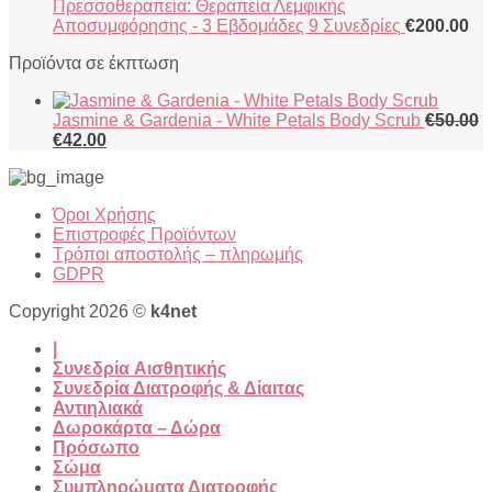
Πρεσσοθεραπεία: Θεραπεία Λεμφικής
Αποσυμφόρησης - 3 Εβδομάδες 9 Συνεδρίες
€
200.00
Προϊόντα σε έκπτωση
Jasmine & Gardenia - White Petals Body Scrub
€
50.00
Original
Η
€
42.00
price
τρέχουσα
was:
τιμή
€50.00.
είναι:
Όροι Χρήσης
€42.00.
Επιστροφές Προϊόντων
Τρόποι αποστολής – πληρωμής
GDPR
Copyright 2026 ©
k4net
|
Συνεδρία Aισθητικής
Συνεδρία Διατροφής & Δίαιτας
Αντιηλιακά
Δωροκάρτα – Δώρα
Πρόσωπο
Σώμα
Συμπληρώματα Διατροφής