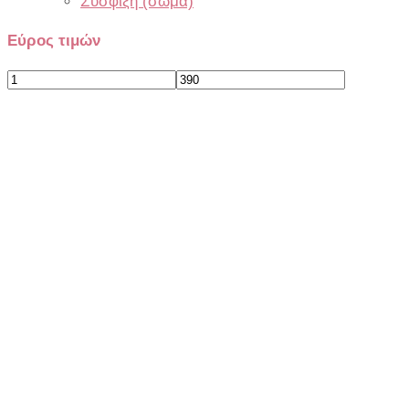
Συσφιξη (σώμα)
Εύρος τιμών