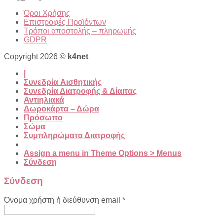
€50.00.
είναι:
Όροι Χρήσης
€42.00.
Επιστροφές Προϊόντων
Τρόποι αποστολής – πληρωμής
GDPR
Copyright 2026 ©
k4net
|
Συνεδρία Aισθητικής
Συνεδρία Διατροφής & Δίαιτας
Αντιηλιακά
Δωροκάρτα – Δώρα
Πρόσωπο
Σώμα
Συμπληρώματα Διατροφής
Assign a menu in Theme Options > Menus
Σύνδεση
Σύνδεση
Όνομα χρήστη ή διεύθυνση email
*