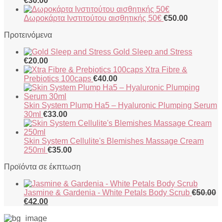
€
30.00
Δωροκάρτα Ινστιτούτου αισθητικής 50€
€
50.00
Προτεινόμενα
Gold Sleep and Stress
€
20.00
Xtra Fibre &
Prebiotics 100caps
€
40.00
Skin System Plump Ha5 – Hyaluronic Plumping Serum
30ml
€
33.00
Skin System Cellulite's Blemishes Massage Cream
250ml
€
35.00
Προϊόντα σε έκπτωση
Jasmine & Gardenia - White Petals Body Scrub
€
50.00
Original
Η
€
42.00
price
τρέχουσα
was:
τιμή