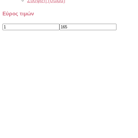
Συσφιξη (σώμα)
Εύρος τιμών